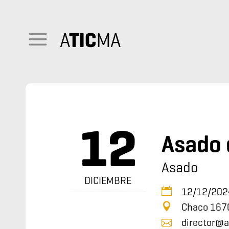
12
Asado 
Asado
DICIEMBRE
12/12/202
Chaco 167
director@a