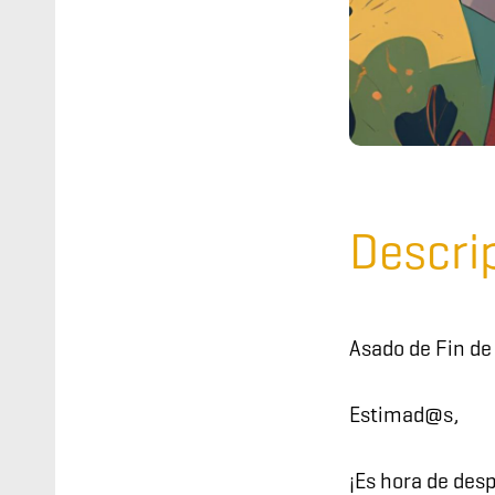
Descri
Asado de Fin d
Estimad@s,
¡Es hora de des