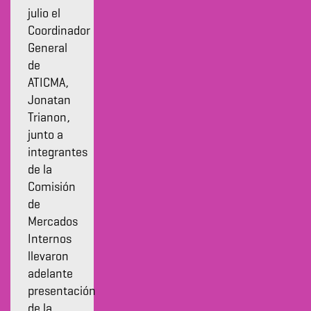
julio el
Coordinador
General
de
ATICMA,
Jonatan
Trianon,
junto a
integrantes
de la
Comisión
de
Mercados
Internos
llevaron
adelante
presentación
de la