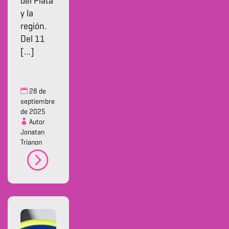
del Plata
y la
región.
Del 11
[…]
28 de
septiembre
de 2025
Autor
Jonatan
Trianon