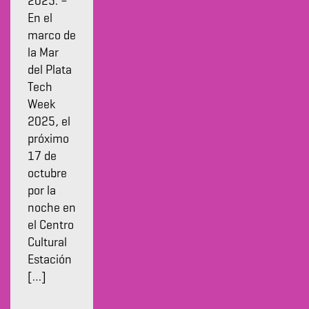
2025. –
En el
marco de
la Mar
del Plata
Tech
Week
2025, el
próximo
17 de
octubre
por la
noche en
el Centro
Cultural
Estación
[…]