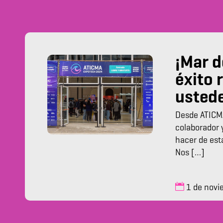
¡Mar d
éxito 
usted
Desde ATICMA
colaborador y
hacer de est
Nos […]
1 de novi