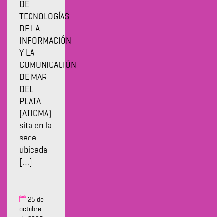
DE
TECNOLOGÍAS
DE LA
INFORMACIÓN
Y LA
COMUNICACIÓN
DE MAR
DEL
PLATA
(ATICMA)
sita en la
sede
ubicada
[…]
25 de
octubre