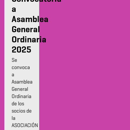
a
Asamblea
General
Ordinaria
2025
Se
convoca
a
Asamblea
General
Ordinaria
de los
socios de
la
ASOCIACIÓN