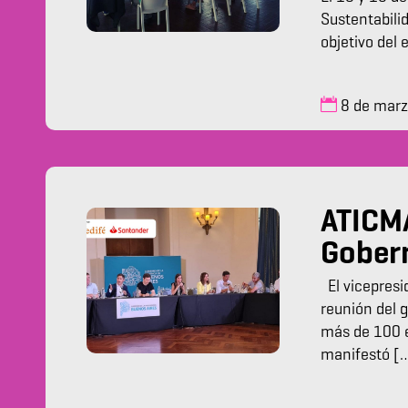
Sustentabili
objetivo del 
8 de mar
ATICMA
Gobern
El vicepresi
reunión del g
más de 100 e
manifestó [