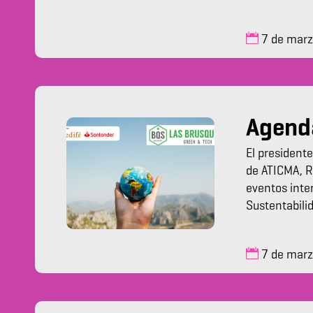
7 de mar
Agenda
El president
de ATICMA, R
eventos inte
Sustentabili
7 de mar