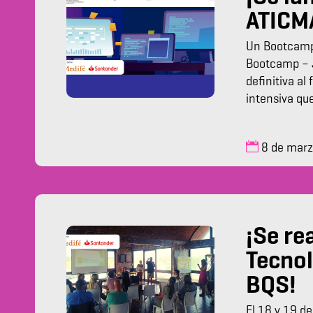
ATICM
Un Bootcamp 
Bootcamp – J
definitiva a
intensiva qu
8 de mar
¡Se re
Tecnol
BQS!
El 18 y 19 de