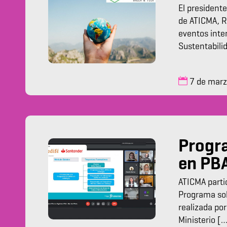
El president
de ATICMA, R
eventos inte
Sustentabili
7 de mar
Progra
en PB
ATICMA parti
Programa sob
realizada por
Ministerio [