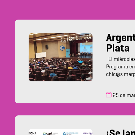
Argent
Plata
El miércoles
Programa en
chic@s marp
25 de ma
¡Se la