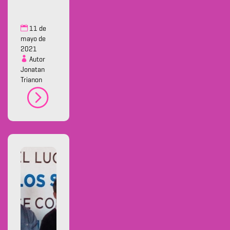
11 de
mayo de
2021
Autor
Jonatan
Trianon