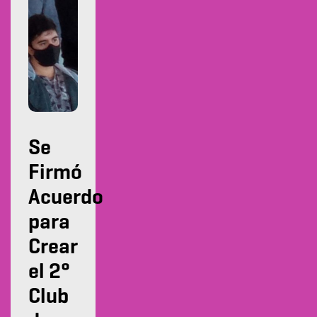
Se
Firmó
Acuerdo
para
Crear
el 2°
Club