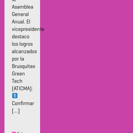
Asamblea
General
Anual. El
vicepresidente
destaco
los logros
alcanzados
por la
Brusquitas
Green
Tech
(ATICMA):
Confirmar
[…]