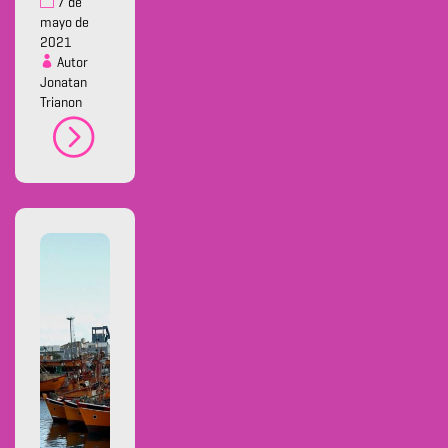
7 de
mayo de
2021
Autor
Jonatan
Trianon