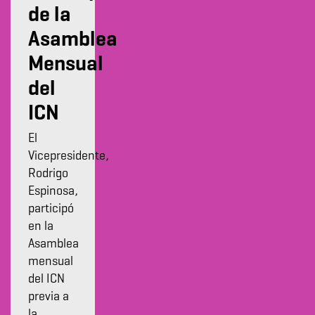
de la
Asamblea
Mensual
del
ICN
El
Vicepresidente,
Rodrigo
Espinosa,
participó
en la
Asamblea
mensual
del ICN
previa a
la