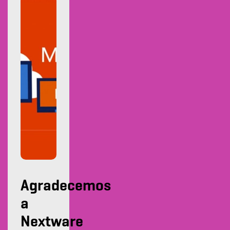
Agradecemos
a
Nextware