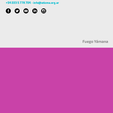
+54 223 5 778 704
-
info@aticma.org.ar